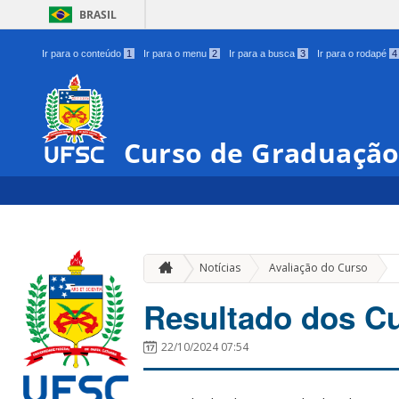
BRASIL
Ir para o conteúdo
1
Ir para o menu
2
Ir para a busca
3
Ir para o rodapé
4
Curso de Graduaçã
»
Notícias
Avaliação do Curso
Resultado dos C
22/10/2024 07:54