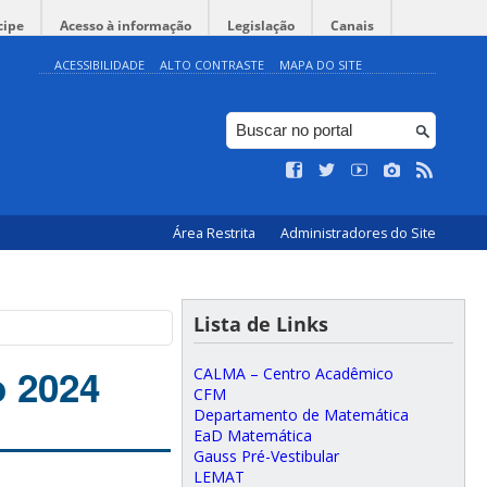
cipe
Acesso à informação
Legislação
Canais
ACESSIBILIDADE
ALTO CONTRASTE
MAPA DO SITE
Área Restrita
Administradores do Site
Lista de Links
o 2024
CALMA – Centro Acadêmico
CFM
Departamento de Matemática
EaD Matemática
Gauss Pré-Vestibular
LEMAT