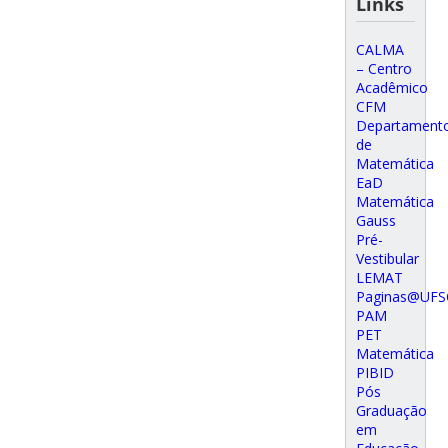
Links
CALMA
– Centro
Acadêmico
CFM
Departament
de
Matemática
EaD
Matemática
Gauss
Pré-
Vestibular
LEMAT
Paginas@UFS
PAM
PET
Matemática
PIBID
Pós
Graduação
em