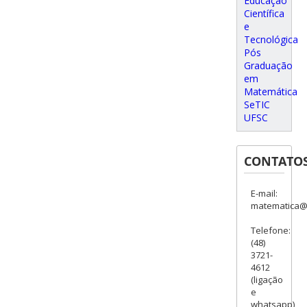
Educação
Científica
e
Tecnológica
Pós
Graduação
em
Matemática
SeTIC
UFSC
CONTATO
E-mail:
matematica@c
Telefone:
(48)
3721-
4612
(ligação
e
whatsapp)