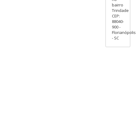
bairro
Trindade
CEP:
88040-
900 -
Florianópolis
- SC