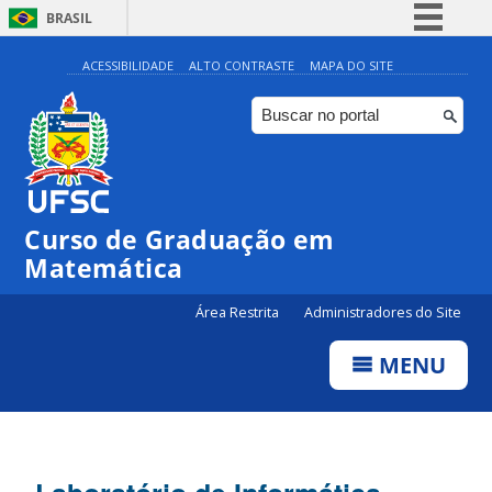
BRASIL
Simplifique!
ACESSIBILIDADE
ALTO CONTRASTE
MAPA DO SITE
Comunica BR
Participe
Acesso à informação
Legislação
Curso de Graduação em
Canais
Matemática
Área Restrita
Administradores do Site
MENU