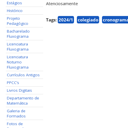
Estágios
Atenciosamente
Histórico
Projeto
Tags:
2024/1
colegiado
cronogram
Pedagógico
Bacharelado
Fluxograma
Licenciatura
Fluxograma
Licenciatura
Noturno
Fluxograma
Currículos Antigos
PPCC’s
Livros Digitais
Departamento de
Matemática
Galeria de
Formados
Fotos de