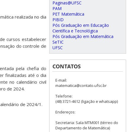
Paginas@UFSC
PAM
PET Matemática
ática realizada no dia
PIBID
Pós Graduação em Educação
Científica e Tecnológica
Pós Graduação em Matemática
de cursos estabelecer
SeTIC
ensação do controle de
UFSC
CONTATOS
ntada pela chefia do
 finalizadas até o dia
E-mail:
e no calendário civil
matematica@contato.ufsc.br
bro de 2024.
Telefone:
(48) 3721-4612 (ligação e whatsapp)
alendário de 2024/1.
Endereços:
Secretaria: Sala MTM001 (térreo do
Departamento de Matemática)