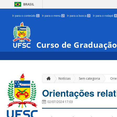
BRASIL
Ir para o conteúdo
1
Ir para o menu
2
Ir para a busca
3
Ir para o rodapé
4
Curso de Graduaçã
»
Notícias
Sem categoria
Orie
Orientações rela
02/07/2024 17:03