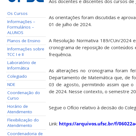
Aos docentes e discentes dos cursos de
Os Cursos
As orientações foram discutidas e aprov
Informações –
01 de julho de 2024.
Formulários –
ALUNOS
A Resolução Normativa 189/CUn/2024 em 
Planos de Ensino
cronograma de reposição de conteúdos e
Informações sobre
frequência.
TCC I e II
Laboratório de
Informática
As alterações no cronograma foram fe
Colegiado
Departamento de Matemática que, de form
03 de agosto, permitindo assim que o 
NDE
de 2024. Nesse contexto, o semestre 2
Coordenação do
Curso
Horário de
Segue o Ofício relativo à decisão do Co
Atendimento
Flexibilização do
Link:
https://arquivos.ufsc.br/f/0602
Atendimento
Coordenadoria de