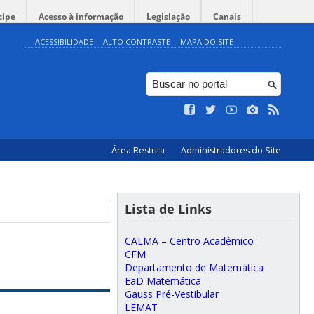
cipe
Acesso à informação
Legislação
Canais
ACESSIBILIDADE
ALTO CONTRASTE
MAPA DO SITE
Área Restrita
Administradores do Site
Lista de Links
CALMA – Centro Acadêmico
CFM
Departamento de Matemática
EaD Matemática
Gauss Pré-Vestibular
LEMAT