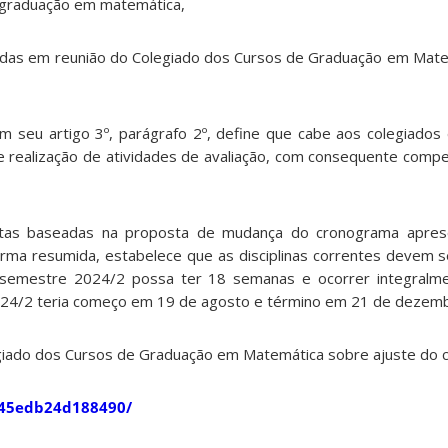
 graduação em matemática,
adas em reunião do Colegiado dos Cursos de Graduação em Matem
seu artigo 3º, parágrafo 2º, define que cabe aos colegiados 
 realização de atividades de avaliação, com consequente comp
itas baseadas na proposta de mudança do cronograma aprese
a resumida, estabelece que as disciplinas correntes devem ser
semestre 2024/2 possa ter 18 semanas e ocorrer integralment
024/2 teria começo em 19 de agosto e término em 21 de dezem
legiado dos Cursos de Graduação em Matemática sobre ajuste do c
2a45edb24d188490/