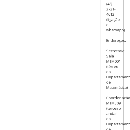
(48)
3721-
4612
(ligação
e
whatsapp)
Endereços:
Secretaria:
Sala
MTM001
(térreo
do
Departament
de
Matemática)
Coordenação
MTM309
(terceiro
andar
do
Departament
de