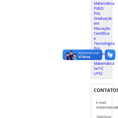
Matemática
PIBID
Pós
Graduação
em
Educação
Científica
e
Tecnológica
Pós
Graduação
em
Matemática
SeTIC
UFSC
CONTATO
E-mail:
matematica@c
Telefone: