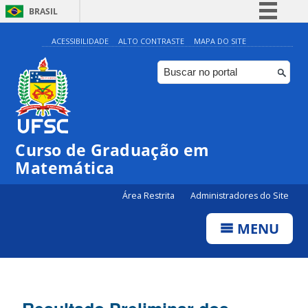
BRASIL
Simplifique!
ACESSIBILIDADE
ALTO CONTRASTE
MAPA DO SITE
Comunica BR
Participe
Acesso à informação
Legislação
Curso de Graduação em
Canais
Matemática
Área Restrita
Administradores do Site
MENU