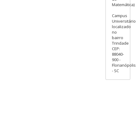
Matemática)
Campus
Universitário
localizado
no
bairro
Trindade
CEP:
88040-
900 -
Florianópolis
- SC