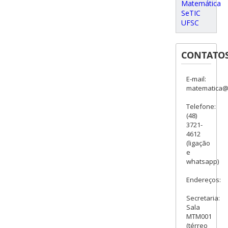
Matemática
SeTIC
UFSC
CONTATO
E-mail:
matematica@c
Telefone:
(48)
3721-
4612
(ligação
e
whatsapp)
Endereços:
Secretaria:
Sala
MTM001
(térreo