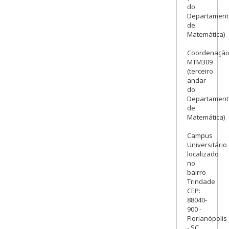
do
Departament
de
Matemática)
Coordenação
MTM309
(terceiro
andar
do
Departament
de
Matemática)
Campus
Universitário
localizado
no
bairro
Trindade
CEP:
88040-
900 -
Florianópolis
- SC