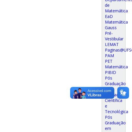
de
Matemática
EaD
Matemática
Gauss
Pré-
Vestibular
LEMAT
Paginas@UFS
PAM
PET
Matemática
PIBID
Pós
Graduação
em
Educação
Científica
e
Tecnológica
Pós
Graduação
em