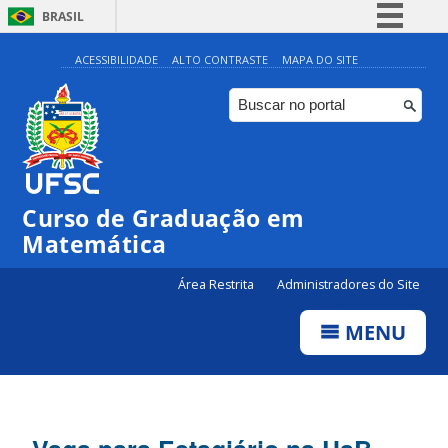
BRASIL
Simplifique!
ACESSIBILIDADE
ALTO CONTRASTE
MAPA DO SITE
Comunica BR
Participe
Acesso à informação
Legislação
Curso de Graduação em
Canais
Matemática
Área Restrita
Administradores do Site
MENU