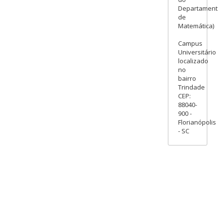
Departament
de
Matemática)
Campus
Universitário
localizado
no
bairro
Trindade
CEP:
88040-
900 -
Florianópolis
- SC