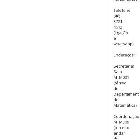
Telefone:
(48)
3721-
4612
(ligação
e
whatsapp)
Endereços:
Secretaria:
Sala
MTM001
(térreo
do
Departament
de
Matemática)
Coordenação
MTM309
(terceiro
andar
do