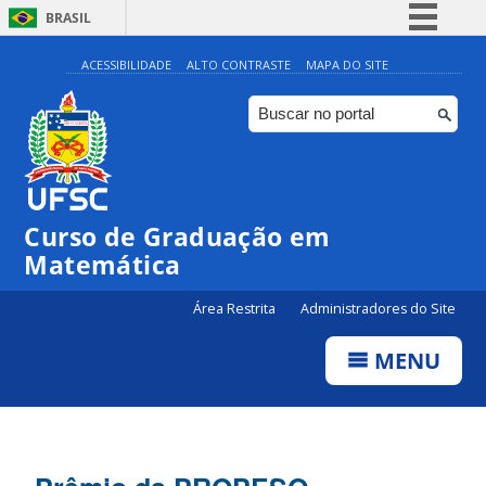
BRASIL
Simplifique!
ACESSIBILIDADE
ALTO CONTRASTE
MAPA DO SITE
Comunica BR
Participe
Acesso à informação
Legislação
Curso de Graduação em
Canais
Matemática
Área Restrita
Administradores do Site
MENU