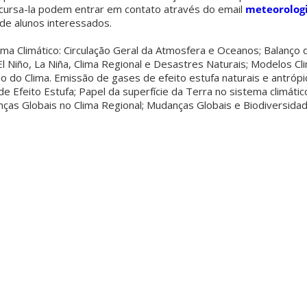
cursa-la podem entrar em contato através do email
meteorologi
de alunos interessados.
ema Climático: Circulação Geral da Atmosfera e Oceanos; Balanço 
El Niño, La Niña, Clima Regional e Desastres Naturais; Modelos Cli
 do Clima. Emissão de gases de efeito estufa naturais e antróp
de Efeito Estufa; Papel da superfície da Terra no sistema climátic
ças Globais no Clima Regional; Mudanças Globais e Biodiversida