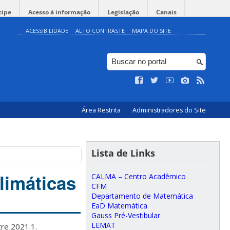
cipe
Acesso à informação
Legislação
Canais
ACESSIBILIDADE
ALTO CONTRASTE
MAPA DO SITE
Área Restrita
Administradores do Site
Lista de Links
limáticas
CALMA – Centro Acadêmico
CFM
Departamento de Matemática
EaD Matemática
Gauss Pré-Vestibular
LEMAT
tre 2021.1.