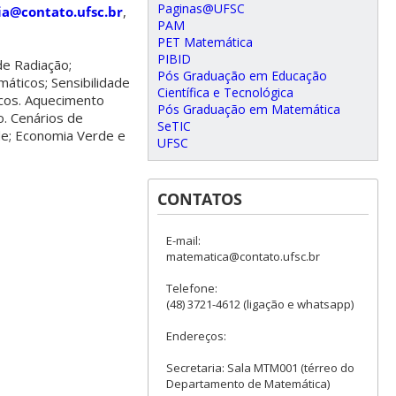
Paginas@UFSC
a@contato.ufsc.br
,
PAM
PET Matemática
PIBID
de Radiação;
Pós Graduação em Educação
máticos; Sensibilidade
Científica e Tecnológica
icos. Aquecimento
Pós Graduação em Matemática
o. Cenários de
SeTIC
de; Economia Verde e
UFSC
CONTATOS
E-mail:
matematica@contato.ufsc.br
Telefone:
(48) 3721-4612 (ligação e whatsapp)
Endereços:
Secretaria: Sala MTM001 (térreo do
Departamento de Matemática)