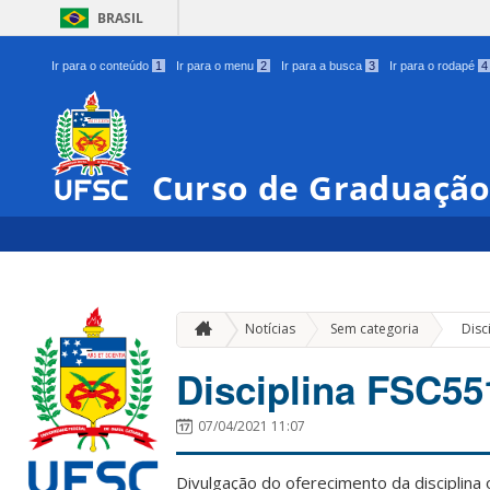
BRASIL
Ir para o conteúdo
1
Ir para o menu
2
Ir para a busca
3
Ir para o rodapé
4
Curso de Graduaçã
»
Notícias
Sem categoria
Disc
Disciplina FSC55
07/04/2021 11:07
Divulgação do oferecimento da disciplina