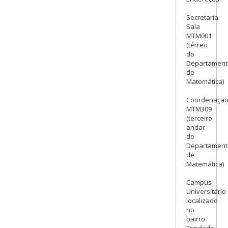
Secretaria:
Sala
MTM001
(térreo
do
Departament
de
Matemática)
Coordenação
MTM309
(terceiro
andar
do
Departament
de
Matemática)
Campus
Universitário
localizado
no
bairro
Trindade