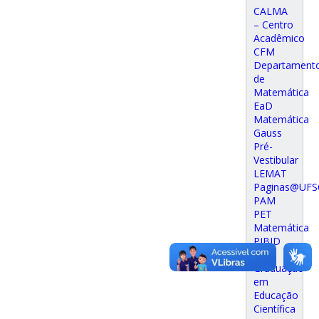
CALMA
– Centro
Acadêmico
CFM
Departament
de
Matemática
EaD
Matemática
Gauss
Pré-
Vestibular
LEMAT
Paginas@UFS
PAM
PET
Matemática
PIBID
Pós
Graduação
em
Educação
Científica