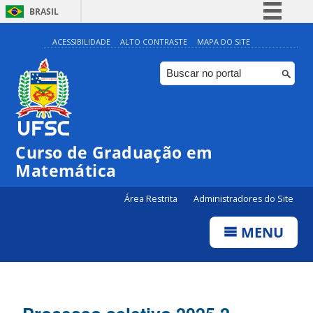
BRASIL
Simplifique!
ACESSIBILIDADE
ALTO CONTRASTE
MAPA DO SITE
Comunica BR
Participe
Acesso à informação
Legislação
Curso de Graduação em
Canais
Matemática
Área Restrita
Administradores do Site
MENU