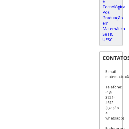
e
Tecnológica
Pós
Graduação
em
Matemática
SeTIC
UFSC
CONTATO
E-mail:
matematica@c
Telefone:
(48)
3721-
4612
(ligação
e
whatsapp)
Endereços: